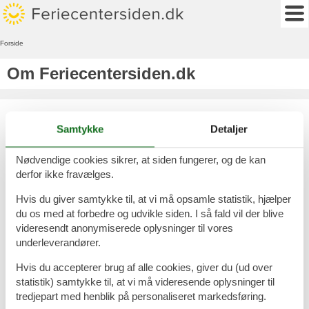
Forside
Om Feriecentersiden.dk
Det største udvalg af ophold i
Samtykke
Detaljer
Danmark og Tyskland
Nødvendige cookies sikrer, at siden fungerer, og de kan
Feriecentersiden.dk samler tilbud på feriecenterophold i både
Danmark og Tyskland, og giver dig Danmarks største udvalg.
derfor ikke fravælges.
Du kan vælge imellem mange, spændende ophold som vil give
Hvis du giver samtykke til, at vi må opsamle statistik, hjælper
familien et tiltrængt afbræk fra den travle hverdag. Et badeland
du os med at forbedre og udvikle siden. I så fald vil der blive
gør altid lykke blandt børnene, og du kan nemt finde tilbud på
videresendt anonymiserede oplysninger til vores
alle de feriecentre, som har et badeland.
underleverandører.
Uanset hvilken form for ophold du søger i Danmark og Tyskland,
Hvis du accepterer brug af alle cookies, giver du (ud over
vil du nemt kunne finde et godt tilbud her på siden.
statistik) samtykke til, at vi må videresende oplysninger til
Hvis du har spørgsmål eller I er flere familier der gerne vil af
tredjepart med henblik på personaliseret markedsføring.
sted sammen, er du naturligvis meget velkommen til at kontakte