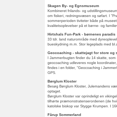
Skagen By- og Egnsmuseum
Kombineret frilands- og udstillingsmuseum
om fiskeri, redningsvæsen og søfart. I "Pr
sommerperioden tiviteter både på musee
kvalitetsoplevelser på et børne- og famil
Hirtshals Fun-Park - børnenes paradis
33 tdr. land naturområde med dyreoplevelser
bueskydning m.m. Stor legeplads med bl.a
Geocoaching - skattejagt for store og
I Jammerbugten finder du 14 skatte, som e
geocoaching udleveres nogle koordinater, s
findes i en folder, ”Geocoaching i Jammer
GPS.
Børglum Kloster
Besøg Børglum Kloster, Julemandens værk
optaget.
Børglum Kloster var oprindeligt en vikin
tilhørte præmonstratenserordenen (de hvide
katolske biskop var Stygge Krumpen. I 1669 
Fårup Sommerland