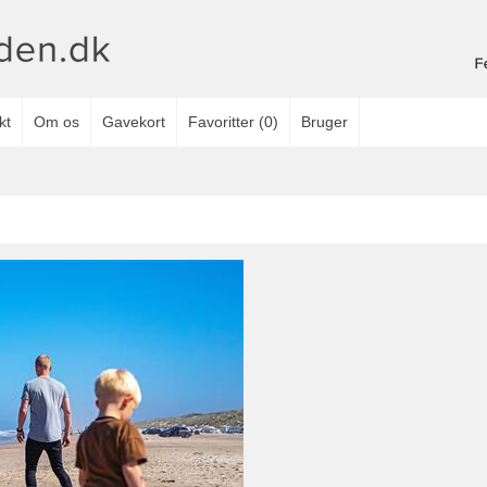
kt
Om os
Gavekort
Favoritter
(
0
)
Bruger