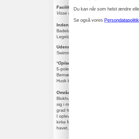
Faciliteter
Du kan når som helst ændre eller
Visse faciliteter er mod betaling
Se også vores
Persondatapolitik
Indendørs
Badeland · Swimmingpool ·
Spa
· Sauna 
Legeland ·
Møntvaskeri
· Gratis internet i 
Udendørs
Swimmingpool · Trampolin · Volleyball · Ba
*
Opladning til Elbil
5-polet kraftstik IEC-60309 samt IEC 621
Bemærk: Alle standere er rå stik uden kable
Husk kabler!
Området omkring Blokhus Feriecenter
Blokhus byder på rigtig mange aktiviteter
sig i moon-cars, speedbåde, på Mini-Express
grad har opnået sit populære ry p.g.a. de 
I opleve, hvordan saltvandsakvarier og sælb
kirke Mårup. Ved gavlen af den gamle kirke
havet, som til stadighed æder sig ind på k