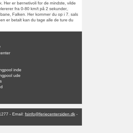
 Her er børnetivoli for de mindste, vilde
elererer fra 0-80 km/t på 2 sekunder,
ebane, Falken. Her kommer du op i 7. sals
een er betalt kan du tage alle de ture du
e
center
gpool inde
ngpool ude
s
nd
1277
-
Email:
fsinfo@feriecentersiden.dk
-