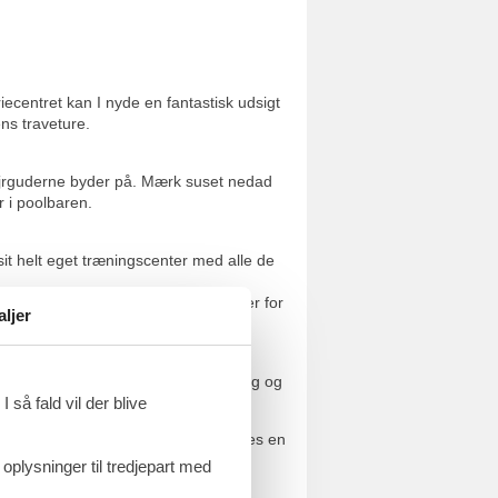
iecentret kan I nyde en fantastisk udsigt
ns traveture.
 vejrguderne byder på. Mærk suset nedad
r i poolbaren.
sit helt eget træningscenter med alle de
lere bassiner med forskellige former for
aljer
 afspejler ikke alle husenes indretning og
 så fald vil der blive
orespørgsel - også selvom der modtages en
er bookingen bindende og lejen skal
 oplysninger til tredjepart med