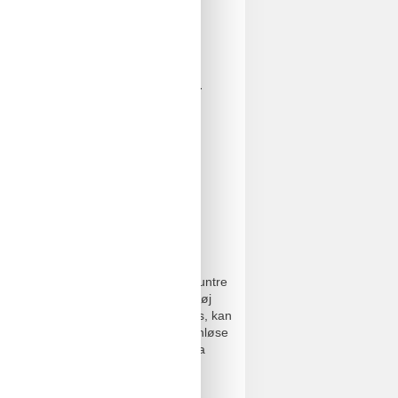
billard
·
Airhockey
·
Spillemaskiner
·
af el-bil*
nd og Aquapark, hvor familien kan muntre
dkøbstur til livlige Aalborg, som i høj
ugten gå til Nordsømuseet i Hirtshals, kan
syd for Lønstrup ligger den lille, tårnløse
n blev bygget, lå den 2 kilometer fra