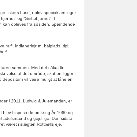
ge fiskers huse, oplev specialsamlinger
jørnet” og "Snittehjørnet". I
n kan opleves fra søsiden. Spændende
m.fl. Indianerlejr m. bålplads, tipi,
ber!
i naturen sammen. Med det såkaldte
krivelse af det område, skatten ligger i,
 depositum vil være muligt at låne en
nder i 2011, Ludwig & Julemanden, er
ret blev bispesæde omkring År 1060 og
til adelsmænd og gejstlige. Den sidste
et været i slægten Rottbølls eje.