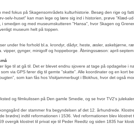
 med fokus på Skagensområdets kulturhistorie. Besøg den rige og fatti
øv-selv-huset" kan man lege og lære sig ind i historien, prøve ”Klæd-ud-h
t, i smedjen og med museumskutteren "Hansa", hvor Skagen og Grene
ievenligt museum helt på toppen.
 under frie forhold bl.a. krondyr, dådyr, heste, æsler, askebjørne, ræve 
. vipper, gynger, minigolf og hoppeborge. Åbningssæson: april-septem
 små
r lige til at gå til. Det er blevet endnu sjovere at tage på opdagelse 
om via GPS fører dig til gemte ”skatte”. Alle koordinater og en kort bes
bugten”, som kan fås hos Visitjammerbugt i Blokhus, hvor det også mod
sted og filmkulissen på Den gamle Smedie, og se hvor TV2's julekale
gekongsgård der stammer fra begyndelsen af det 12. århundrede. Klost
 brødre) indtil reformationen i 1536. Ved reformationen blev klostret 
overgik klostret til privat eje til Peder Reedtz og siden 1835 har klostr