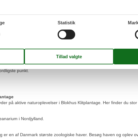
okhus?
 meter fra stranden og 10 meter fra byens forretninger og spisesteder. N
ge
Statistik
Mark
n - oplev især det særlige ved at kunne køre i bil på stranden.
igennem på vej til Blokhus. Her finder du butikker og spisesteder og 
ter fra Blokhus. Her kan du give dig i kast med forlystelserne.
ntre langs byens moderne havnefront, shop i gågader, besøg Aalborg Zoo
rdligste punkt.
lantage
 på aktive naturoplevelser i Blokhus Klitplantage. Her finder du stor n
anarium i Nordjylland.
g er en af Danmark største zoologiske haver. Besøg haven og oplev ove