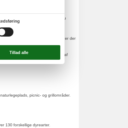
år du holder ferie i Blokhus, skal du
edsføring
Skulpturparken Blokhus. Om sommeren er der
, Kunsten, Aalborg Tårnet eller et af
aturlegeplads, picnic- og grillområder.
r 130 forskellige dyrearter.