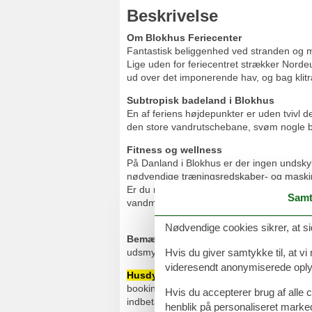
Beskrivelse
Om Blokhus Feriecenter
Fantastisk beliggenhed ved stranden og m
Lige uden for feriecentret strækker Nordeu
ud over det imponerende hav, og bag klitræ
Subtropisk badeland i Blokhus
En af feriens højdepunkter er uden tvivl 
den store vandrutschebane, svøm nogle bane
Fitness og wellness
På Danland i Blokhus er der ingen undskyld
nødvendige træningsredskaber- og maski
Er du mere til afslapning og wellness, så
Samt
vandmassage.
Nødvendige cookies sikrer, at si
Bemærk!
- Da alle husene har individuelle 
udsmykning.
Hvis du giver samtykke til, at vi
videresendt anonymiserede oplys
Husdyr:
Antallet af boliger, hvor husdyr 
bookingbekræftelse (denne gælder udelukk
Hvis du accepterer brug af alle c
indbetales.
henblik på personaliseret marke