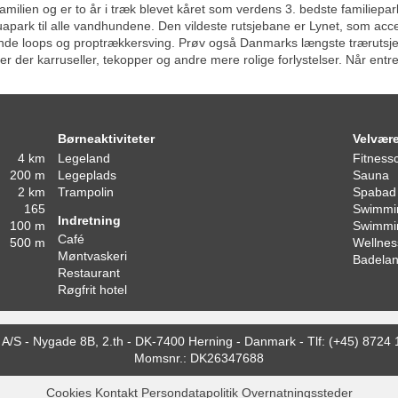
ilien og er to år i træk blevet kåret som verdens 3. bedste familiepark.
uapark til alle vandhundene. Den vildeste rutsjebane er Lynet, som acc
kkende loops og proptrækkersving. Prøv også Danmarks længste trærutsj
i er der karruseller, tekopper og andre mere rolige forlystelser. Når entr
Børneaktiviteter
Velvær
4 km
Legeland
Fitness
200 m
Legeplads
Sauna
2 km
Trampolin
Spabad
165
Swimmin
Indretning
100 m
Swimmi
Café
500 m
Wellnes
Møntvaskeri
Badela
Restaurant
Røgfrit hotel
 A/S
-
Nygade 8B, 2.th -
DK-7400
Herning
-
Danmark -
Tlf:
(+45) 8724 
Momsnr.: DK26347688
Cookies
Kontakt
Persondatapolitik
Overnatningssteder