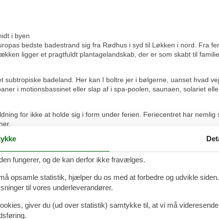
idt i byen
ropas bedste badestrand sig fra Rødhus i syd til Løkken i nord. Fra fer
kken ligger et pragtfuldt plantagelandskab, der er som skabt til familie
det subtropiske badeland. Her kan I boltre jer i bølgerne, uanset hvad
r i motionsbassinet eller slap af i spa-poolen, saunaen, solariet elle
ning for ikke at holde sig i form under ferien. Feriecentret har nemlig 
ner.
 besøg feriecentrets relaxområde med bl.a. spabad, tyrkisk dampbad og f
ykke
Det
den fungerer, og de kan derfor ikke fravælges.
ejere, kan indretning og udstyr variere fra hus til hus. De viste billeder
 må opsamle statistik, hjælper du os med at forbedre og udvikle siden. I
ninger til vores underleverandører.
er tilladt, er begrænset, og en booking med husdyr er derfor altid på f
ende boligtypen). Først når vi sender en sep. bekræftelse for husdyr 
ookies, giver du (ud over statistik) samtykke til, at vi må videresende
dsføring.