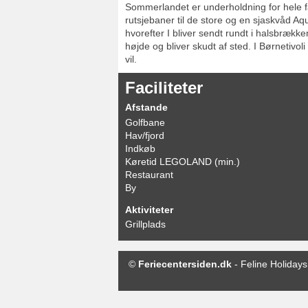
Sommerlandet er underholdning for hele fam
rutsjebaner til de store og en sjaskvåd Aq
hvorefter I bliver sendt rundt i halsbræ
højde og bliver skudt af sted. I Børnetivol
vil.
Faciliteter
Afstande
Golfbane
Hav/fjord
Indkøb
Køretid LEGOLAND (min.)
Restaurant
By
Aktiviteter
Grillplads
©
Feriecentersiden.dk
-
Feline Holidays