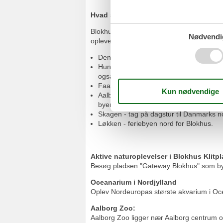
Hvad skal jeg opleve i og omkring Bl
Blokhus Feriecenter ligger i Blokhus - 200
Nødvendi
opleve:
Den brede sandstrand ud til Jammerbugte
Hune - den lille ferieby, som du kører 
også et marked i byen.
Faarup Sommerland, der ligger få kilome
Aalborg - hovedbyen i Nordjylland. Sle
byens museer.
Skagen - tag på dagstur til Danmarks no
Løkken - feriebyen nord for Blokhus.
Aktive naturoplevelser i Blokhus Klitp
Besøg pladsen "Gateway Blokhus" som byder
Oceanarium i Nordjylland
Oplev Nordeuropas største akvarium i Oce
Aalborg Zoo:
Aalborg Zoo ligger nær Aalborg centrum o