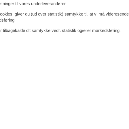
nd
.
ninger til vores underleverandører.
kl. 13 TEXTILFRI!! Kun fra kl 10-12.45 kan saunaen benyttes som fami
kskl. leje-, plads- og kursusgebyr).
ookies, giver du (ud over statistik) samtykke til, at vi må videresende
8 forskellige saunaer, hvilerum med havudsigt, afslapningspool og vital
dsføring.
 Mara
(fra 14 år)
 16 år)
 tilbagekalde dit samtykke vedr. statistik og/eller markedsføring.
dklæder, 2 viskestykker).
for ALLE faciliteter. Ostsee Resort Damp giver derfor ingen garanti for
ukninger kan forekomme. Der ydes ingen kompensation/erstatning for ma
 Østersøkysten mellem Kiel og Flensborg. En af de smukkeste strande i 
feriehuse og det nyrenoverede Ostseehotel Midgard ligger midt i Ostse
ger man stor vægt på natur og sundhed. Derfor er feriestedet næsten bilf
 med egen marina ligger lige ved siden af indkvarteringen.
eget varieret udvalg af aktiviteter året rundt. Blandt andet den store in
kellige restauranter, saunaområder, wellness og meget mere. De popu
æk.
e ferieanlæg på et ca. 64 km² stort område med fartbegrænsning. Afstan