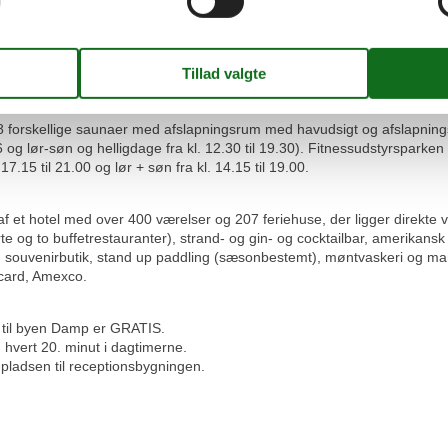
ikingegolf med 18 temahuller.
stsee Resort Damp.
olfbane ca. 20 km væk.
 (sæsonbestemt).
 forskellige saunaer med afslapningsrum med havudsigt og afslapnings
og lør-søn og helligdage fra kl. 12.30 til 19.30). Fitnessudstyrsparke
7.15 til 21.00 og lør + søn fra kl. 14.15 til 19.00.
 et hotel med over 400 værelser og 207 feriehuse, der ligger direkte ved
carte og to buffetrestauranter), strand- og gin- og cocktailbar, amerika
 souvenirbutik, stand up paddling (sæsonbestemt), møntvaskeri og mar
rcard, Amexco.
 til byen Damp er GRATIS.
. hvert 20. minut i dagtimerne.
p-pladsen til receptionsbygningen.