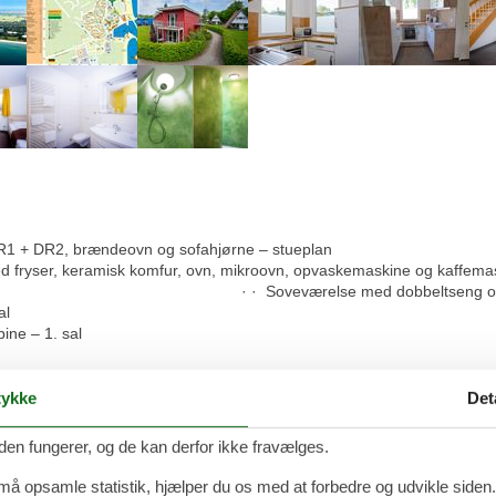
R1 + DR2, brændeovn og sofahjørne – stueplan
leskab med fryser, keramisk komfur, ovn, mikroovn, 
ed dobbeltseng og balkon mod s
al
ne – 1. sal
ykke
Det
 Resort Damp
den fungerer, og de kan derfor ikke fravælges.
udendørspool og vandrutschebane (3 timer)
 må opsamle statistik, hjælper du os med at forbedre og udvikle siden. I