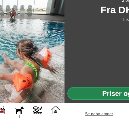
2 o
Fra
D
Ink
Priser o
Se nabo emner
1