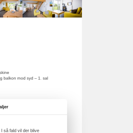
opvaskemaskine og kaffemaskine
yd – 1. sal
aljer
 så fald vil der blive