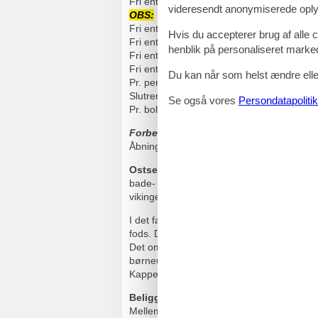
Fri entré til Vikinge saunaområdet
Värmla
videresendt anonymiserede oplys
OBS:
Värmland-Saunaen er alle dage fra 
Fri entré til Indoor-Spasspark
Funhalla
(e
Hvis du accepterer brug af alle c
Fri entré til saunaområdet
Mare Mara
med 
henblik på personaliseret marke
Fri entré til havvands svømmebad i
Mare
Fri entré til fitness center i
Mare Mara
(fra
Du kan når som helst ændre eller
Pr. person 1 x linnedpakke (Linned, 2 hån
Slutrengøring, el, vand, varme og WiFi.
Se også vores
Persondatapolitik
Pr. bolig 1 p-plads i nærheden af huset.
Forbehold:
Der gælder kapacitetsgrænser 
Åbningstider kan variere og periodiske l
Ostsee Resort Damp
ligger direkte ved
bade- og feriested. Hyggeligt indrettede 
vikingeresort.
I det familievenlige Ostsee Resort Damp læg
fods. Den fire kilometer lange sandstrand
Det omfattende Viking-resort tilbyder et m
børneunderholdning, en eventyrpool, fors
Kappeln (20 km) ligger kun få kilometer v
Beliggenhed
Mellem Kiel og Flensborg ligger dette stor