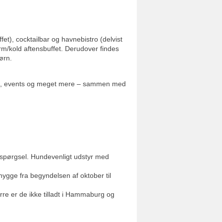
fet), cocktailbar og havnebistro (delvist
m/kold aftensbuffet. Derudover findes
ørn.
sang, events og meget mere – sammen med
espørgsel. Hundevenligt udstyr med
ygge fra begyndelsen af oktober til
re er de ikke tilladt i Hammaburg og