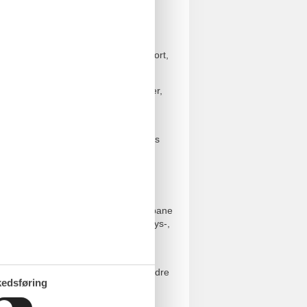
ling med havudsigt, live-events, sport,
g på 270 kvm med 53 forskellige ruter,
 tennisbaner, Ostsee Resort Damp
(i de lokale åbningstider), indendørs
emadage eller børnediskotek.
idsaktiviteter med bar & amerikansk
 LED-effekter, 66 m lang fartrutsjebane
sbyen Värmland (saunalandsby) med lys-,
mland dagligt bruges som tekstil-
teter og meget mere - sammen med andre
edsføring