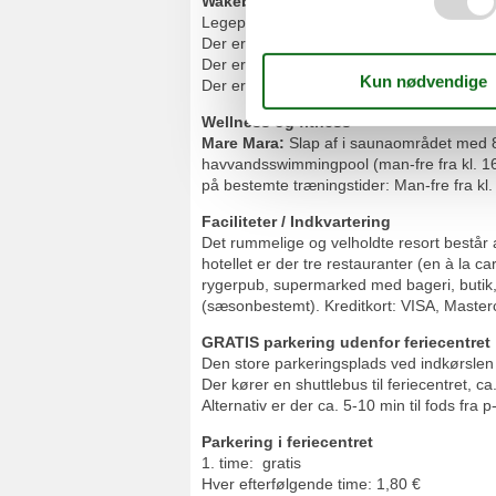
Wakeboard- og vandski-faciliteter
og v
Legepladsudstyr og bolde kan lejes på O
Der er et rideanlæg ca. 1 km væk og en g
Der er udlejning af trækvogne.
Der er udlejning af cykler og strandstole
Wellness og fitness
Mare Mara:
Slap af i saunaområdet med 8
havvandsswimmingpool (man-fre fra kl. 16 
på bestemte træningstider: Man-fre fra kl. 1
Faciliteter / Indkvartering
Det rummelige og velholdte resort består af
hotellet er der tre restauranter (en à la 
rygerpub, supermarked med bageri, butik,
(sæsonbestemt). Kreditkort: VISA, Maste
GRATIS parkering udenfor feriecentret
Den store parkeringsplads ved indkørslen
Der kører en shuttlebus til feriecentret, ca
Alternativ er der ca. 5-10 min til fods fra 
Parkering i feriecentret
1. time: gratis
Hver efterfølgende time: 1,80 €