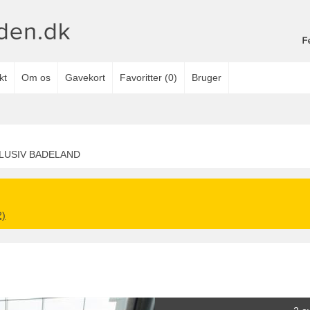
kt
Om os
Gavekort
Favoritter
(
0
)
Bruger
KLUSIV BADELAND
2)