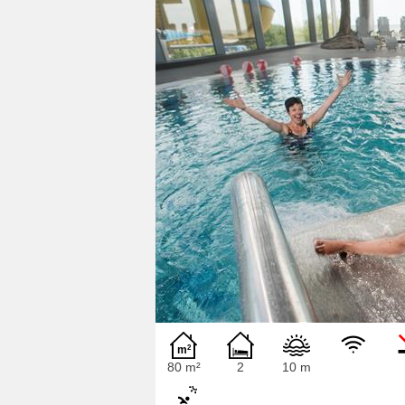
80 m²
2
10 m