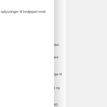
liesauna og dermed i badetøj.
 oplysninger til tredjepart med
bar. (fra 14 år)
 faciliteternes rådighed under opholdet.
nglende/lukkede/optagede faciliter.
Nordtyskland ligger ved dette populære
e Resort Damp, Tysklands første
rit, og alle tilbud er let tilgængelige til
dendørs forlystelsespark Funhalla,
lære udflugtsmål Eckernförde (20km) og
d til Kiel ca. 50 km., Flensburg ca. 60