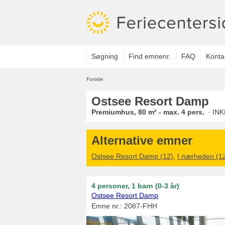
Søgning
Find emnenr.
FAQ
Konta
Forside
Ostsee Resort Damp
Premiumhus, 80 m² - max. 4 pers.
· IN
Alternative emner
Ostsee Resort Damp (12)
,
I nærheden (1
4 personer
1 barn (0-3 år)
Ostsee Resort Damp
Emne nr.:
2087-FHH