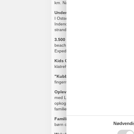
km. Nærmeste banegård er Eckernförde c
Underholdning / fritidsaktiviteter på st
I Ostseeresort Damp er der noget for enhver
Indendørs sjov i
Funhalla
, bowling og sp
strandaktiviteter, wakeboard og vandski, m
3.500 kvm indendørs funpark:
indendørs
beachhal, badmintonhal, multifunktionel 
Expedition (tur med elektriske jeeps), udl
Kids Club:
Kids Club med børnepasning og 
klatrehave med boldbassin, hobbyhjørne 
"Kubbsala:
Bowling & Sportsbar; 10 bowli
fingermad i en hyggelig vikingestemning.
Oplevelsesbassin:
indendørs og udendørs
med LED-lyseffekter og rutsjetidsmåling, 
opkogs- og urtesauna, plus biograf og ud
familiesauna.
Familietræf:
Her er det især de små, der
Nødvendi
børn og animationsteamet. Og selvfølgelig