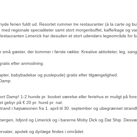
yde ferien fuldt ud. Resortet rummer tre restauranter (à la carte og buf
ed regionale specialiteter samt stort morgenbuffet, kaffe/kage og var
estauranten Limerick har desuden et stort udendørs legeområde for b
 små gæster, der kommer i første række.
Kreative aktiviteter, leg, 
 gratis efter anmodning.
pter, babybadekar og puslepude) gratis efter tilgængelighed.
 Damp.
 Damp! 1-2 hunde pr. booket værelse eller feriehus er muligt på for
t gebyr på € 20 pr. hund pr. nat.
and i højsæsonen fra 1. april til 30. september og ubegrænset strandh
ergen, Isfjord og Limerick og i barerne Moby Dick og Dat Ship. Desvær
ervater, apotek og dyrlæge findes i området.