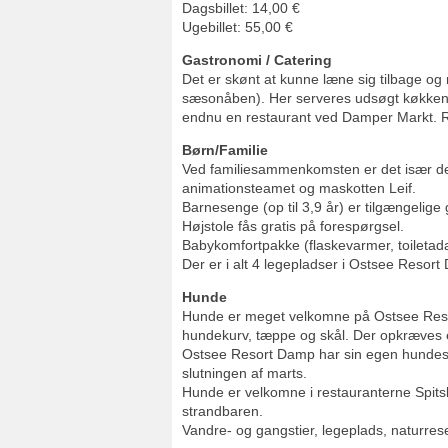
Dagsbillet: 14,00 €
Ugebillet: 55,00 €
Gastronomi / Catering
Det er skønt at kunne læne sig tilbage og n
sæsonåben). Her serveres udsøgt køkken m
endnu en restaurant ved Damper Markt. R
Børn/Familie
Ved familiesammenkomsten er det især de
animationsteamet og maskotten Leif.
Barnesenge (op til 3,9 år) er tilgængelige
Højstole fås gratis på forespørgsel.
Babykomfortpakke (flaskevarmer, toiletada
Der er i alt 4 legepladser i Ostsee Resort
Hunde
Hunde er meget velkomne på Ostsee Resort
hundekurv, tæppe og skål. Der opkræves e
Ostsee Resort Damp har sin egen hundestr
slutningen af marts.
Hunde er velkomne i restauranterne Spitsb
strandbaren.
Vandre- og gangstier, legeplads, naturres