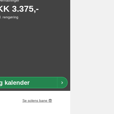
vernatninger
KK
3.375,-
l. rengøring
g kalender
Se solens bane
😎