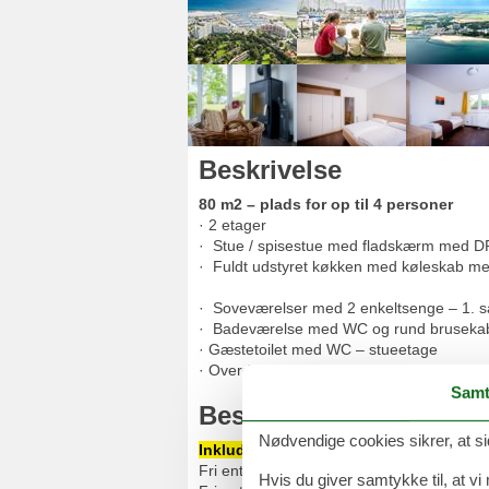
Beskrivelse
80 m2 – plads for op til 4 personer
· 2 etager
· Stue / spisestue med fladskærm med D
· Fuldt udstyret køkken med kø
· · Soveværelse m
· Soveværelser med 2 enkeltsenge – 1. s
· Badeværelse med WC og rund brusekabi
· Gæstetoilet med WC – stueetage
· Overdækket terrasse og balkon
Samt
Beskrivelse for Ostsee
Nødvendige cookies sikrer, at si
Inkluderet i prisen er:
Fri entré til badeland
Entdeckerbad
med 
Hvis du giver samtykke til, at vi