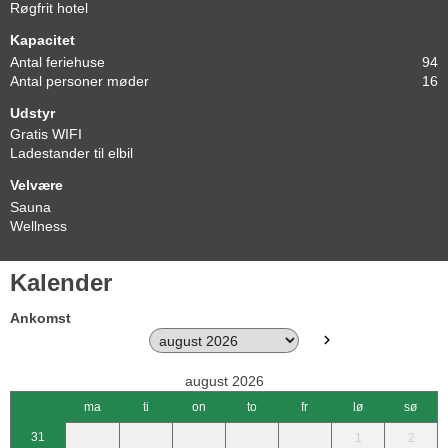
Røgfrit hotel
Kapacitet
Antal feriehuse
94
Antal personer møder
16
Udstyr
Gratis WIFI
Ladestander til elbil
Velvære
Sauna
Wellness
Kalender
Ankomst
august 2026
ma
ti
on
to
fr
lø
sø
31
1
2