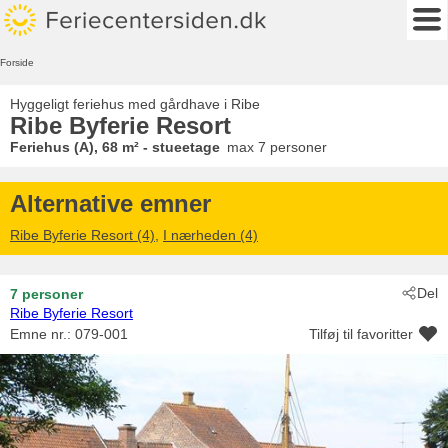
Forside
Hyggeligt feriehus med gårdhave i Ribe
Ribe Byferie Resort
Feriehus (A), 68 m² - stueetage
max 7 personer
Alternative emner
Ribe Byferie Resort (4)
,
I nærheden (4)
Del
7 personer
Ribe Byferie Resort
Emne nr.:
079-001
Tilføj til favoritter