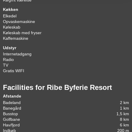
Røgfrit værelse
Køkken
Elkedel
Opvaskemaskine
Køleskab
Køleskab med fryser
Kaffemaskine
Udstyr
Internetadgang
Radio
TV
Gratis WIFI
Facilities for Ribe Byferie Resort
Afstande
Badeland
2 km
Banegård
1 km
Busstop
1,5 km
Golfbane
8 km
Hav/fjord
6 km
Indkøb
200 m