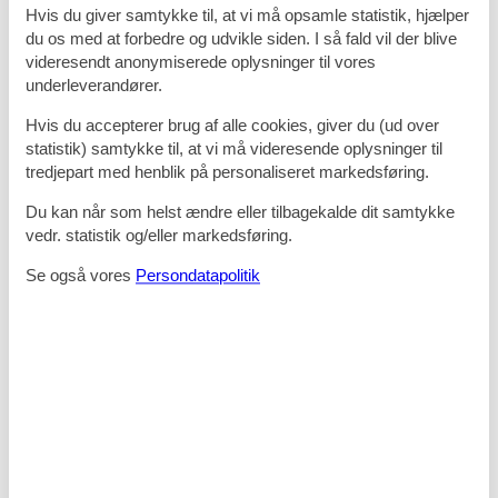
Hvis du giver samtykke til, at vi må opsamle statistik, hjælper
indrettet med særlige hensyn til handicappede og allergikere.
Husdyr er tilladt mod forudbestilling. Der værnes om høj standard
du os med at forbedre og udvikle siden. I så fald vil der blive
både inde og ude. Der er indhegnet parkeringsområde med
videresendt anonymiserede oplysninger til vores
ladestandere (Norlys).
underleverandører.
Inkluderet i prisen
Hvis du accepterer brug af alle cookies, giver du (ud over
statistik) samtykke til, at vi må videresende oplysninger til
Rengøring, el, varme, wi-fi og parkering
tredjepart med henblik på personaliseret markedsføring.
Lounge med gratis kaffe, te, cappuccino m.m.
Fri entré til Ribe Svømmebad og wellness
Du kan når som helst ændre eller tilbagekalde dit samtykke
Rabat på entré til byens mange seværdigheder
vedr. statistik og/eller markedsføring.
Aktiviteter for familier med børn i uge 7, juli, august og uge 42
Fællesfaciliteter
Se også vores
Persondatapolitik
Loungeområder inde og ude med gratis varme drikke
Gratis parkeringsområde, aflåst om natten
Ladestation til elbil
Grillhytte og bålplads med gratis grillkul og brænde
Vaskeri og strygerum
Wellnessrum med spa og sauna
Vikingelegeplads
Fodbold-, basketball- og pétanquebaner
Aktiviteter og oplevelser