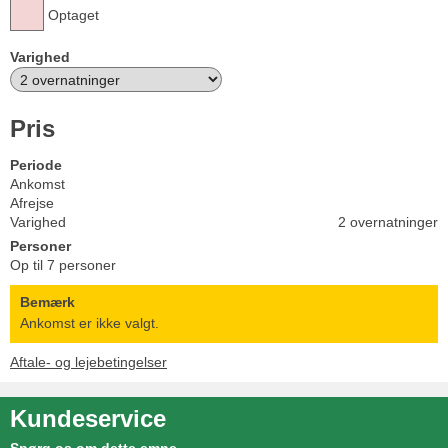
Optaget
Varighed
Pris
Periode
Ankomst
Afrejse
Varighed
2 overnatninger
Personer
Op til 7 personer
Bemærk
Ankomst er ikke valgt.
Aftale- og lejebetingelser
Kundeservice
Spørg os om dette emne