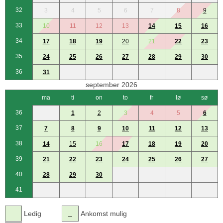
32
3
4
5
6
7
8
9
33
10
11
12
13
14
15
16
34
17
18
19
20
21
22
23
35
24
25
26
27
28
29
30
36
31
september 2026
ma
ti
on
to
fr
lø
sø
36
1
2
3
4
5
6
37
7
8
9
10
11
12
13
38
14
15
16
17
18
19
20
39
21
22
23
24
25
26
27
40
28
29
30
41
Ledig
Ankomst mulig