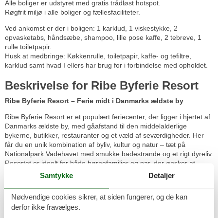
Alle boliger er udstyret med gratis trådløst hotspot.
Røgfrit miljø i alle boliger og fællesfaciliteter.
Ved ankomst er der i boligen: 1 karklud, 1 viskestykke, 2
opvasketabs, håndsæbe, shampoo, lille pose kaffe, 2 tebreve, 1
rulle toiletpapir.
Husk at medbringe: Køkkenrulle, toiletpapir, kaffe- og tefiltre,
karklud samt hvad I ellers har brug for i forbindelse med opholdet.
Beskrivelse for Ribe Byferie Resort
Ribe Byferie Resort – Ferie midt i Danmarks ældste by
Ribe Byferie Resort er et populært feriecenter, der ligger i hjertet af
Danmarks ældste by, med gåafstand til den middelalderlige
bykerne, butikker, restauranter og et væld af seværdigheder. Her
får du en unik kombination af byliv, kultur og natur – tæt på
Nationalpark Vadehavet med smukke badestrande og et rigt dyreliv.
Resortet er ideelt for både børnefamilier og par, der ønsker at
opleve kultur, natur og afslapning.
Samtykke
Detaljer
Ferieboliger
Nødvendige cookies sikrer, at siden fungerer, og de kan
Resortet tilbyder 94 dejlige feriehuse og ferielejligheder på 54–68
m² med plads til 2–7 personer. Alle boliger har egen gårdhave eller
derfor ikke fravælges.
altan, fri adgang til trådløst internet og er røgfri. Nogle boliger er