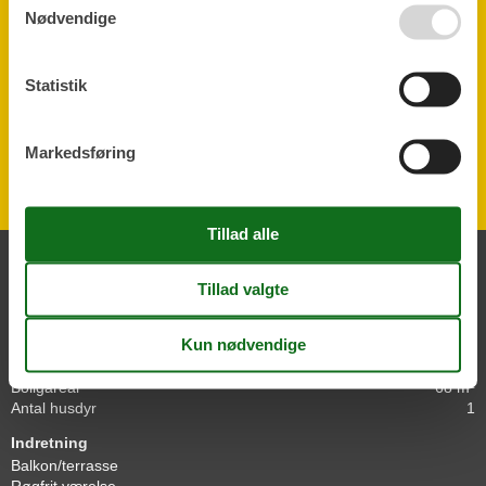
Brugervurderinger
Nødvendige
Gennemsnitlig vurdering: 4
1
vurdering
Statistik
Vurderet d. 22-07-2025
Detaljer
Markedsføring
Kommentarer
Ingen vurderinger har kommentarer.
Alle faciliteter
Bad/Toilet
Toilet
Bad/douche
Generelt
Boligareal
68 m²
Antal husdyr
1
Indretning
Balkon/terrasse