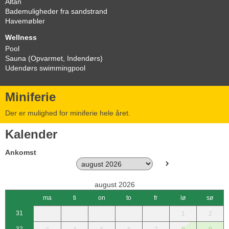
Altan
Bademuligheder fra sandstrand
Havemøbler
Wellness
Pool
Sauna (Opvarmet, Indendørs)
Udendørs swimmingpool
Miniferie
Der er mulighed for miniferie hele året.
Kalender
Ankomst
august 2026
ma
ti
on
to
fr
lø
sø
31
1
2