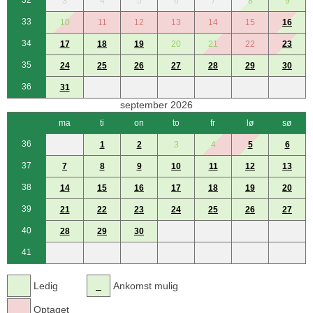
32
3
4
5
6
7
8
9
33
10
11
12
13
14
15
16
34
17
18
19
20
21
22
23
35
24
25
26
27
28
29
30
36
31
september 2026
ma
ti
on
to
fr
lø
sø
36
1
2
3
4
5
6
37
7
8
9
10
11
12
13
38
14
15
16
17
18
19
20
39
21
22
23
24
25
26
27
40
28
29
30
41
Ledig
Ankomst mulig
Optaget