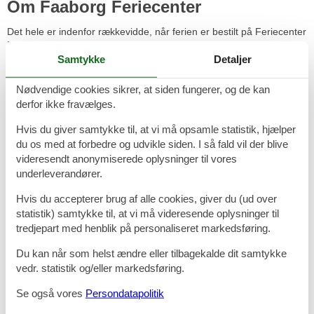
Om Faaborg Feriecenter
Det hele er indenfor rækkevidde, når ferien er bestilt på Feriecenter
Faaborg. Lige ned til en børnevenlig strand og en uforstyrret udsigt
over det Sydfynske Øhav. De hyggelige lejligheder er samlet
Samtykke
Detaljer
omkring den store udendørs swimmingpool og børnenes legeplads.
Nødvendige cookies sikrer, at siden fungerer, og de kan
Af fællesfaciliteter kan også nævnes: Indendørs swimmingpool,
derfor ikke fravælges.
bordtennis, poolbord, billard, legerum, legeplads med trampolin,
minigolf og kroket. I sommerperioden arrangeres leg og spil for
Hvis du giver samtykke til, at vi må opsamle statistik, hjælper
børnene. Og vi har stor fælles grillplads lige ud mod stranden.
du os med at forbedre og udvikle siden. I så fald vil der blive
I direkte sammenhæng med feriecentret ligger Restaurant Klinten.
videresendt anonymiserede oplysninger til vores
Her finder man Fyns bedste udsigt ud over det fynske Øhav og
underleverandører.
Østersøen. Der serveres gode bøffer og brasseriretter til fornuftige
priser. I sommerperioden er der arrangementer med grill og jazz på
Hvis du accepterer brug af alle cookies, giver du (ud over
terrassen. Restaurant Klinten er en oase, hvor alle er velkomne.
statistik) samtykke til, at vi må videresende oplysninger til
tredjepart med henblik på personaliseret markedsføring.
Kun 10 minutters gang fra Feriecenteret venter Faaborg med sine
charmerende gamle huse, smalle stræder og hyggelige
Du kan når som helst ændre eller tilbagekalde dit samtykke
beværtninger.
vedr. statistik og/eller markedsføring.
Restaurant Klinten
Se også vores
Persondatapolitik
Åbningstider