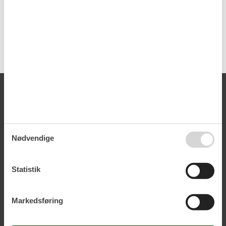
Nøgleinformation
Nøglen til ferieboligen er til rådighed fra kl.15:00 på
indflytningsdagen.
Nøglen udleveres på feriecenteret.
Alle faciliteter
Afstand
Indkøb
1 km
Kyst
50 m
Restaurant
50 m
Nødvendige
Aktiviteter
Siddeafdeling
Statistik
Bad
Badeværelse
Bruser
Markedsføring
WC
Diverse