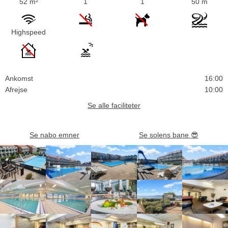
52 m²
1
1
50 m
Highspeed
Ankomst
16:00
Afrejse
10:00
Se alle faciliteter
Se nabo emner
Se solens bane
😎