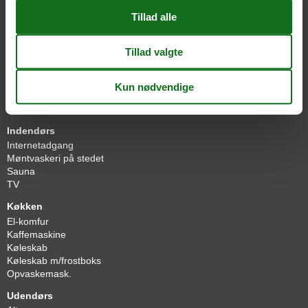
Antal badeværelser
1
Antal soveværelser
1
Badeland
Boligareal
52 m²
Byggeår
1977
Højhastighedsinternet
Ikke ryger
Internet
Nationalt tv
Indendørs
Internetadgang
Møntvaskeri på stedet
Sauna
TV
Køkken
El-komfur
Kaffemaskine
Køleskab
Køleskab m/frostboks
Opvaskemask.
Udendørs