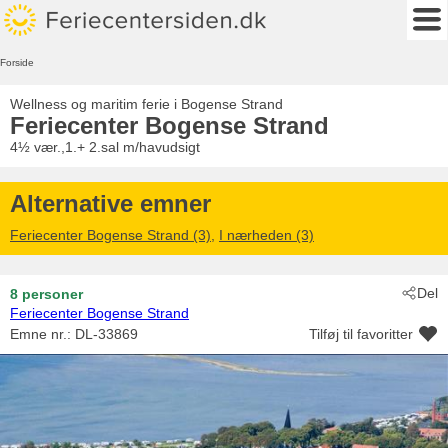
Forside
Wellness og maritim ferie i Bogense Strand
Feriecenter Bogense Strand
4½ vær.,1.+ 2.sal m/havudsigt
Alternative emner
Feriecenter Bogense Strand (3)
,
I nærheden (3)
Del
8 personer
Feriecenter Bogense Strand
Emne nr.:
DL-33869
Tilføj til favoritter