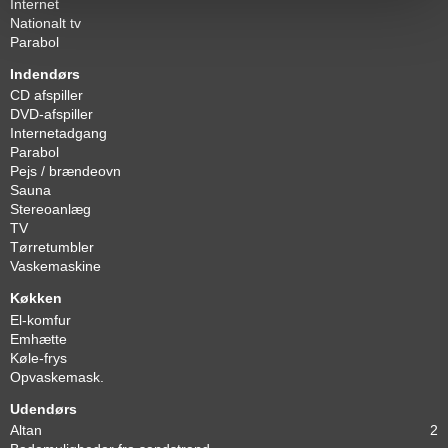
Internet
Nationalt tv
Parabol
Indendørs
CD afspiller
DVD-afspiller
Internetadgang
Parabol
Pejs / brændeovn
Sauna
Stereoanlæg
TV
Tørretumbler
Vaskemaskine
Køkken
El-komfur
Emhætte
Køle-frys
Opvaskemask.
Udendørs
Altan
2