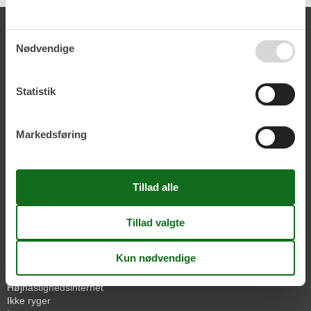
Alle faciliteter
Afstand
Nødvendige
Indkøb
500 m
Kyst
500 m
Restaurant
500 m
Statistik
Aktiviteter
Siddeafdeling
Markedsføring
Bad
Badekar
Badeværelse
2
Bruseniche
2
WC
2
Diverse
Antal badeværelser
2
Antal soveværelser
3
Boligareal
110 m²
Byggeår
2006
Højhastighedsinternet
Ikke ryger