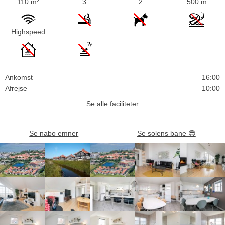
110 m²
3
2
500 m
Highspeed
Ankomst
16:00
Afrejse
10:00
Se alle faciliteter
Se nabo emner
Se solens bane
😎