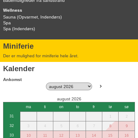
Bademuligheder fra sandstrand
Wellness
Sauna (Opvarmet, Indendørs)
Spa
Spa (Indendørs)
Miniferie
Der er mulighed for miniferie hele året.
Kalender
Ankomst
august 2026
ma
ti
on
to
fr
lø
sø
31
1
2
32
3
4
5
6
7
8
9
33
10
11
12
13
14
15
16